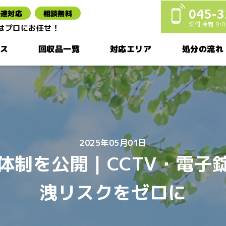
045-3
迅速対応
相談無料
受付時間 9:00
棄はプロにお任せ！
ス
回収品一覧
対応エリア
処分の流れ
2025年05月01日
管体制を公開｜CCTV・電子
洩リスクをゼロに