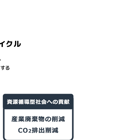
イクル
。
生する