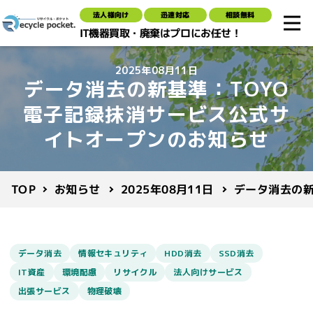
法人様向け
迅速対応
相談無料
IT機器買取・廃棄はプロにお任せ！
2025年08月11日
データ消去の新基準：TOYO
電子記録抹消サービス公式サ
イトオープンのお知らせ
データ消去の新
2025年08月11日
お知らせ
TOP
データ消去
情報セキュリティ
HDD消去
SSD消去
IT資産
環境配慮
リサイクル
法人向けサービス
出張サービス
物理破壊