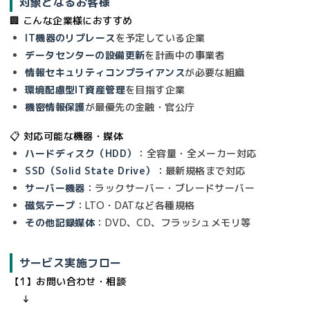
対象となるお客様
🏢 こんな企業様におすすめ
IT機器のリプレース
を予定している企業
データセンターの設備更新
を計画中の事業者
情報セキュリティコンプライアンス
が必要な組織
環境配慮型IT資産管理
を目指す企業
機密情報保護
が最優先の金融・官公庁
📋 対応可能な機器・媒体
ハードディスク（HDD）
：全容量・全メーカー対応
SSD（Solid State Drive）
：最新規格まで対応
サーバー機器
：ラックサーバー・ブレードサーバー
磁気テープ
：LTO・DATなど各種規格
その他記録媒体
：DVD、CD、フラッシュメモリ等
サービス実施フロー
【1】お問い合わせ・相談

    ↓
