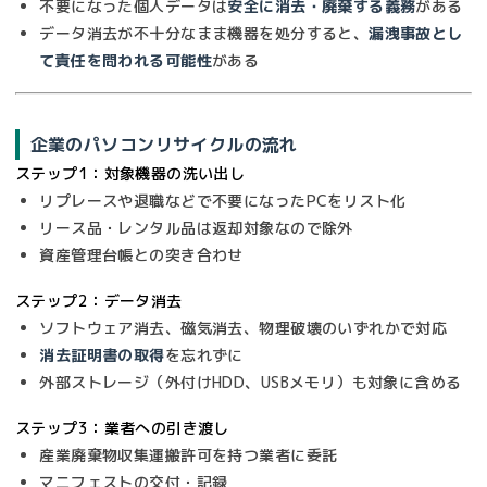
不要になった個人データは
安全に消去・廃棄する義務
がある
データ消去が不十分なまま機器を処分すると、
漏洩事故とし
て責任を問われる可能性
がある
企業のパソコンリサイクルの流れ
ステップ1：対象機器の洗い出し
リプレースや退職などで不要になったPCをリスト化
リース品・レンタル品は返却対象なので除外
資産管理台帳との突き合わせ
ステップ2：データ消去
ソフトウェア消去、磁気消去、物理破壊のいずれかで対応
消去証明書の取得
を忘れずに
外部ストレージ（外付けHDD、USBメモリ）も対象に含める
ステップ3：業者への引き渡し
産業廃棄物収集運搬許可を持つ業者に委託
マニフェストの交付・記録