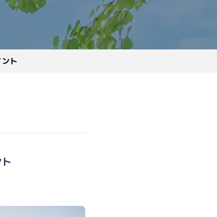
イント
ント