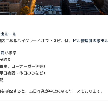
搬出ルール
田区にあるハイグレードオフィスビルは、
ビル管理側の搬出
間前
が標準
予約制
養生、コーナーガード等）
平日夜間・休日のみなど）
配
者を手配すると、当日作業が中止になるケースもあります。