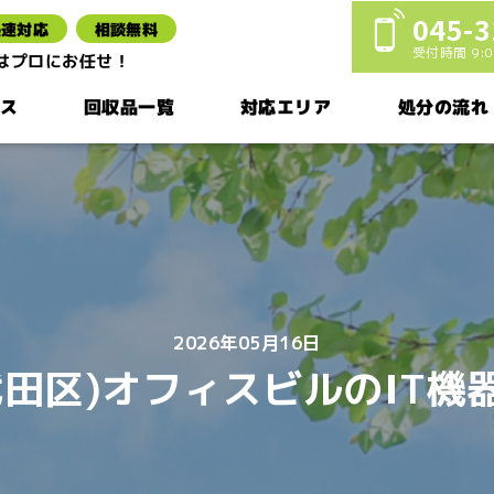
045-3
迅速対応
相談無料
受付時間 9:00
棄はプロにお任せ！
ス
回収品一覧
対応エリア
処分の流れ
2026年05月16日
代田区)オフィスビルのIT機