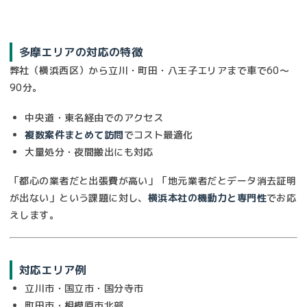
多摩エリアの対応の特徴
弊社（横浜西区）から立川・町田・八王子エリアまで車で60〜
90分。
中央道・東名経由でのアクセス
複数案件まとめて訪問
でコスト最適化
大量処分・夜間搬出にも対応
「都心の業者だと出張費が高い」「地元業者だとデータ消去証明
が出ない」という課題に対し、
横浜本社の機動力と専門性
でお応
えします。
対応エリア例
立川市・国立市・国分寺市
町田市・相模原市北部