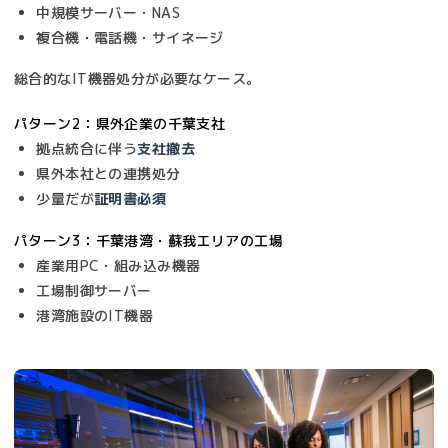
中規模サーバー・NAS
複合機・電話機・サイネージ
総合的なIT機器処分が必要なケース。
パターン2：県外企業の千葉支社
拠点統合に伴う
支社撤去
県外本社との連携処分
少量だが
証明書必須
パターン3：千葉港湾・蘇我エリアの工場
産業用PC・組み込み機器
工場制御サーバー
港湾施設のIT機器