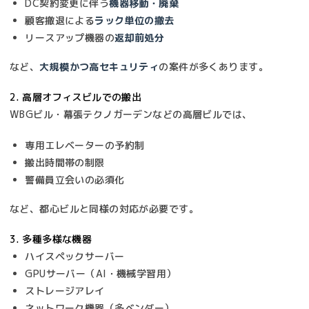
DC契約変更に伴う
機器移動・廃棄
顧客撤退による
ラック単位の撤去
リースアップ機器の
返却前処分
など、
大規模かつ高セキュリティ
の案件が多くあります。
2. 高層オフィスビルでの搬出
WBGビル・幕張テクノガーデンなどの高層ビルでは、
専用エレベーターの予約制
搬出時間帯の制限
警備員立会いの必須化
など、都心ビルと同様の対応が必要です。
3. 多種多様な機器
ハイスペックサーバー
GPUサーバー（AI・機械学習用）
ストレージアレイ
ネットワーク機器（多ベンダー）