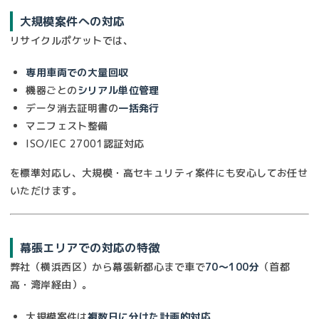
大規模案件への対応
リサイクルポケットでは、
専用車両での大量回収
機器ごとの
シリアル単位管理
データ消去証明書の
一括発行
マニフェスト整備
ISO/IEC 27001認証対応
を標準対応し、大規模・高セキュリティ案件にも安心してお任せ
いただけます。
幕張エリアでの対応の特徴
弊社（横浜西区）から幕張新都心まで車で
70〜100分
（首都
高・湾岸経由）。
大規模案件は
複数日に分けた計画的対応